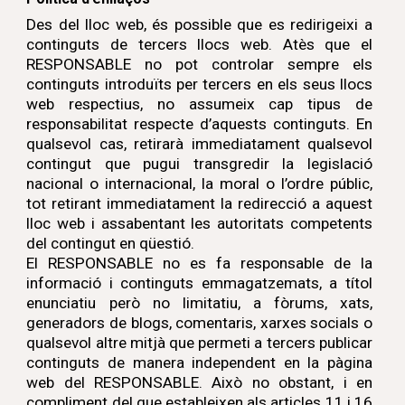
Des del lloc web, és possible que es redirigeixi a
continguts de tercers llocs web. Atès que el
RESPONSABLE no pot controlar sempre els
continguts introduïts per tercers en els seus llocs
web respectius, no assumeix cap tipus de
responsabilitat respecte d’aquests continguts. En
qualsevol cas, retirarà immediatament qualsevol
contingut que pugui transgredir la legislació
nacional o internacional, la moral o l’ordre públic,
tot retirant immediatament la redirecció a aquest
lloc web i assabentant les autoritats competents
del contingut en qüestió.
El RESPONSABLE no es fa responsable de la
informació i continguts emmagatzemats, a títol
enunciatiu però no limitatiu, a fòrums, xats,
generadors de blogs, comentaris, xarxes socials o
qualsevol altre mitjà que permeti a tercers publicar
continguts de manera independent en la pàgina
web del RESPONSABLE. Això no obstant, i en
compliment del que estableixen als articles 11 i 16