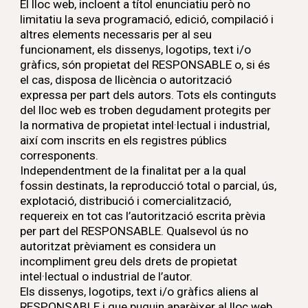
El lloc web, incloent a títol enunciatiu però no
limitatiu la seva programació, edició, compilació i
altres elements necessaris per al seu
funcionament, els dissenys, logotips, text i/o
gràfics, són propietat del RESPONSABLE o, si és
el cas, disposa de llicència o autorització
expressa per part dels autors. Tots els continguts
del lloc web es troben degudament protegits per
la normativa de propietat intel·lectual i industrial,
així com inscrits en els registres públics
corresponents.
Independentment de la finalitat per a la qual
fossin destinats, la reproducció total o parcial, ús,
explotació, distribució i comercialització,
requereix en tot cas l’autorització escrita prèvia
per part del RESPONSABLE. Qualsevol ús no
autoritzat prèviament es considera un
incompliment greu dels drets de propietat
intel·lectual o industrial de l’autor.
Els dissenys, logotips, text i/o gràfics aliens al
RESPONSABLE i que puguin aparèixer al lloc web,